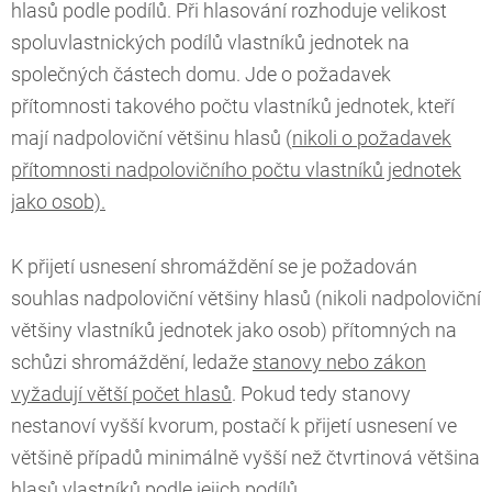
hlasů podle podílů. Při hlasování rozhoduje velikost
spoluvlastnických podílů vlastníků jednotek na
společných částech domu. Jde o požadavek
přítomnosti takového počtu vlastníků jednotek, kteří
mají nadpoloviční většinu hlasů (
nikoli o požadavek
přítomnosti nadpolovičního počtu vlastníků jednotek
jako osob).
K přijetí usnesení shromáždění se je požadován
souhlas nadpoloviční většiny hlasů (nikoli nadpoloviční
většiny vlastníků jednotek jako osob) přítomných na
schůzi shromáždění, ledaže
stanovy nebo zákon
vyžadují větší počet hlasů
. Pokud tedy stanovy
nestanoví vyšší kvorum, postačí k přijetí usnesení ve
většině případů minimálně vyšší než čtvrtinová většina
hlasů vlastníků podle jejich podílů.