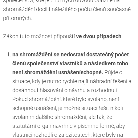
společenství, kde je z různých důvodů obtížné na
shromáždění docílit náležitého počtu členů současně
přítomných.
Zákon tuto možnost připouští
ve dvou případech
:
na shromáždění se nedostaví dostatečný počet
členů společenství vlastníků a následkem toho
není shromáždění usnášeníschopné.
Půjde o
situace, kdy je nutno rychle najít náhradní řešení a
dosáhnout hlasování o návrhu a rozhodnutí.
Pokud shromáždění, které bylo svoláno, není
schopné usnášení, je možné situaci řešit nikoli
svoláním dalšího shromáždění, ale tak, že
statutární orgán navrhne v písemné formě, aby
vlastníci rozhodli o záležitostech, které byly na