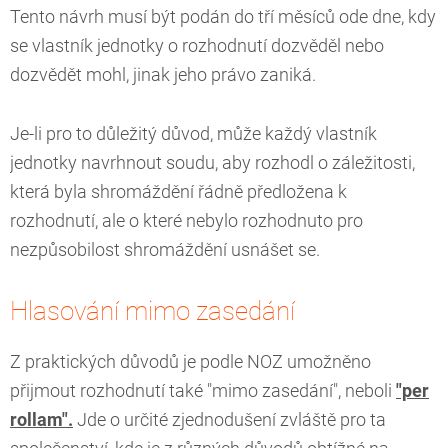
Tento návrh musí být podán do tří měsíců ode dne, kdy
se vlastník jednotky o rozhodnutí dozvěděl nebo
dozvědět mohl, jinak jeho právo zaniká.
Je-li pro to důležitý důvod, může každý vlastník
jednotky navrhnout soudu, aby rozhodl o záležitosti,
která byla shromáždění řádně předložena k
rozhodnutí, ale o které nebylo rozhodnuto pro
nezpůsobilost shromáždění usnášet se.
Hlasování mimo zasedání
Z praktických důvodů je podle NOZ umožněno
přijmout rozhodnutí také "mimo zasedání", neboli
"per
rollam".
Jde o určité zjednodušení zvláště pro ta