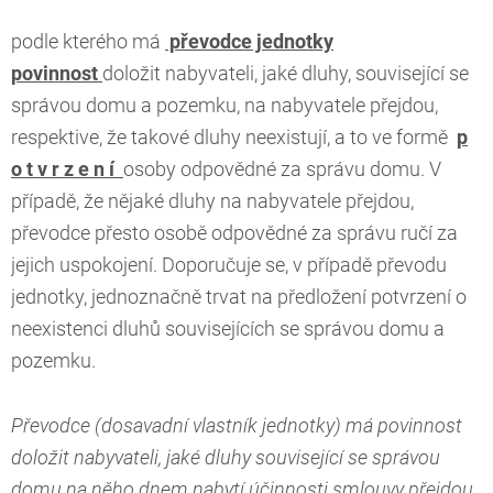
podle kterého má
převodce jednotky
povinnost
doložit nabyvateli, jaké dluhy, související se
správou domu a pozemku, na nabyvatele přejdou,
respektive, že takové dluhy neexistují, a to ve formě
p
o t v r z e n í
osoby odpovědné za správu domu. V
případě, že nějaké dluhy na nabyvatele přejdou,
převodce přesto osobě odpovědné za správu ručí za
jejich uspokojení. Doporučuje se, v případě převodu
jednotky, jednoznačně trvat na předložení potvrzení o
neexistenci dluhů souvisejících se správou domu a
pozemku.
Převodce (dosavadní vlastník jednotky) má povinnost
doložit nabyvateli, jaké dluhy související se správou
domu na něho dnem nabytí účinnosti smlouvy přejdou.